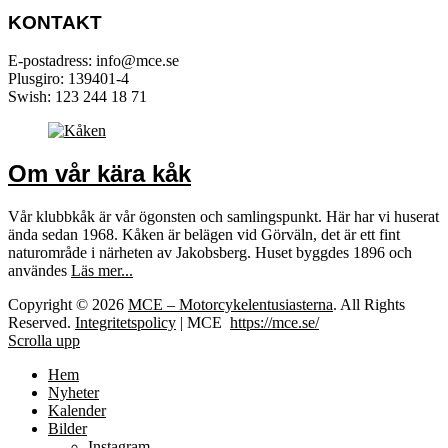
KONTAKT
E-postadress: info@mce.se
Plusgiro: 139401-4
Swish: 123 244 18 71
Om vår kära kåk
Vår klubbkåk är vår ögonsten och samlingspunkt. Här har vi huserat
ända sedan 1968. Kåken är belägen vid Görväln, det är ett fint
naturområde i närheten av Jakobsberg. Huset byggdes 1896 och
användes
Läs mer...
Copyright © 2026
MCE – Motorcykelentusiasterna
. All Rights
Reserved.
Integritetspolicy
| MCE
https://mce.se/
Scrolla upp
Hem
Nyheter
Kalender
Bilder
Instagram