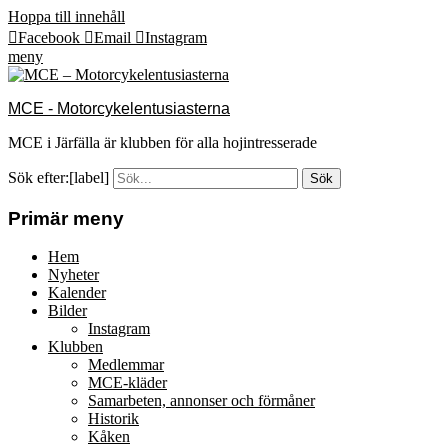
Hoppa till innehåll
Facebook
Email
Instagram
meny
MCE - Motorcykelentusiasterna
MCE i Järfälla är klubben för alla hojintresserade
Sök efter:[label]
Primär meny
Hem
Nyheter
Kalender
Bilder
Instagram
Klubben
Medlemmar
MCE-kläder
Samarbeten, annonser och förmåner
Historik
Kåken