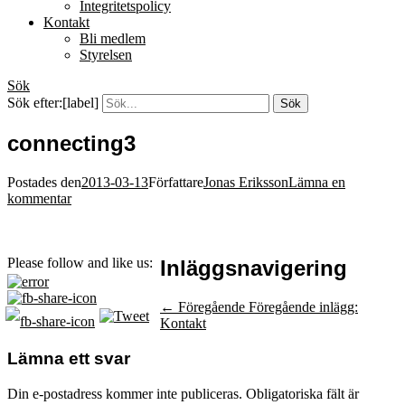
Integritetspolicy
Kontakt
Bli medlem
Styrelsen
Sök
Sök efter:[label]
connecting3
Postades den
2013-03-13
Författare
Jonas Eriksson
Lämna en
kommentar
Please follow and like us:
Inläggsnavigering
← Föregående
Föregående inlägg:
Kontakt
Lämna ett svar
Din e-postadress kommer inte publiceras.
Obligatoriska fält är