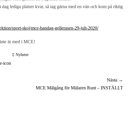
har i dag lediga platser kvar, så tag gärna med en vän och kom på riktig
sektion/sport-skoj/mce-bandag-gellerasen-29-juli-2020/
 inte är med i MCE!
Kategorier
Nyheter
Nästa →
Nästa
MCE Målgång för Mälaren Runt – INSTÄLLT
inlägg: