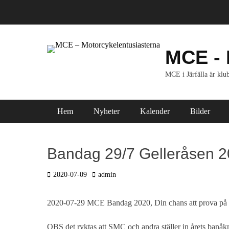
Hoppa
till
innehåll
MCE - 
MCE i Järfälla är klub
Primär meny
Hem
Nyheter
Kalender
Bilder
Bandag 29/7 Gelleråsen 
Postades
Författare
2020-07-09
admin
den
2020-07-29 MCE Bandag 2020, Din chans att prova på att k
OBS det ryktas att SMC och andra ställer in årets banåk