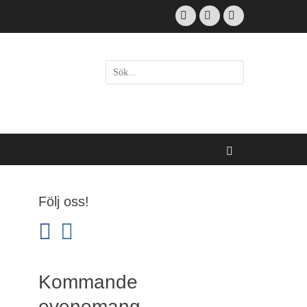
Facebook
Email
Instagram
Sök
efter:
[label]
Sök
Följ oss!
facebook
instagram
Kommande
evenemang