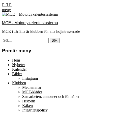
Hoppa
Facebook
Email
Instagram
till
meny
innehåll
MCE - Motorcykelentusiasterna
MCE i Järfälla är klubben för alla hojintresserade
Sök
efter:
[label]
Primär meny
Hem
Nyheter
Kalender
Bilder
Instagram
Klubben
Medlemmar
MCE-kläder
Samarbeten, annonser och förmåner
Historik
Kåken
Integritetspolicy