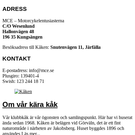
ADRESS
MCE – Motorcykelentusiasterna
C/O Wesenlund
Hallonvägen 48
196 35 Kungsängen
Besöksadress till Kåken:
Snutenvägen 11, Järfälla
KONTAKT
E-postadress: info@mce.se
Plusgiro: 139401-4
Swish: 123 244 18 71
Om vår kära kåk
Vår klubbkåk är vår ögonsten och samlingspunkt. Här har vi huserat
ända sedan 1968. Kåken är belägen vid Görväln, det är ett fint
naturområde i närheten av Jakobsberg. Huset byggdes 1896 och
användes
Läs mer...