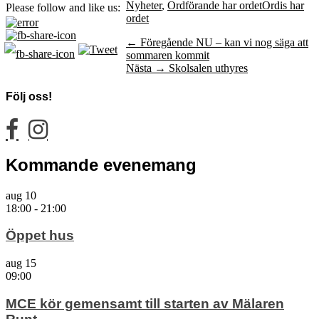
Kategorier
Taggar
Nyheter
,
Ordförande har ordet
Ordis har
Please follow and like us:
ordet
Inläggsnavigering
Föregående
← Föregående
NU – kan vi nog säga att
inlägg:
sommaren kommit
Nästa
Nästa →
Skolsalen uthyres
inlägg:
Följ oss!
facebook
instagram
Kommande evenemang
aug
10
18:00
-
21:00
Öppet hus
aug
15
09:00
MCE kör gemensamt till starten av Mälaren