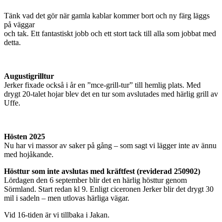
Tänk vad det gör när gamla kablar kommer bort och ny färg läggs
på väggar
och tak. Ett fantastiskt jobb och ett stort tack till alla som jobbat med
detta.
Augustigrilltur
Jerker fixade också i år en ”mce-grill-tur” till hemlig plats. Med
drygt 20-talet hojar blev det en tur som avslutades med härlig grill av
Uffe.
Hösten 2025
Nu har vi massor av saker på gång – som sagt vi lägger inte av ännu
med hojåkande.
Hösttur som inte avslutas med kräftfest (reviderad 250902)
Lördagen den 6 september blir det en härlig hösttur genom
Sörmland. Start redan kl 9. Enligt ciceronen Jerker blir det drygt 30
mil i sadeln – men utlovas härliga vägar.
Vid 16-tiden är vi tillbaka i Jakan.