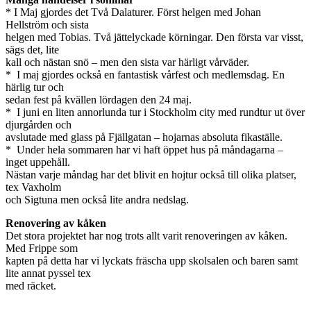
* I Maj gjordes det Två Dalaturer. Först helgen med Johan
Hellström och sista
helgen med Tobias. Två jättelyckade körningar. Den första var visst,
sägs det, lite
kall och nästan snö – men den sista var härligt vårväder.
* I maj gjordes också en fantastisk vårfest och medlemsdag. En
härlig tur och
sedan fest på kvällen lördagen den 24 maj.
* I juni en liten annorlunda tur i Stockholm city med rundtur ut över
djurgården och
avslutade med glass på Fjällgatan – hojarnas absoluta fikaställe.
* Under hela sommaren har vi haft öppet hus på måndagarna –
inget uppehåll.
Nästan varje måndag har det blivit en hojtur också till olika platser,
tex Vaxholm
och Sigtuna men också lite andra nedslag.
Renovering av kåken
Det stora projektet har nog trots allt varit renoveringen av kåken.
Med Frippe som
kapten på detta har vi lyckats fräscha upp skolsalen och baren samt
lite annat pyssel tex
med räcket.