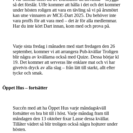
så det förslår. Uffe kommer att hålla i det och det kommer
under hösten roligen att vara en tävling så vi på årsmötet
kan utse vinnaren av MCE-Dart 2025. Du behöver inte
vara proffs för att vara med – det är för alla medlemmar.
Har du inte kört Dart innan, kom med och prova på.
Varje sista fredag i månaden med start fredagen den 26
september, kommer vi att arrangera Pub-kvällar Troligen
blir några av kvällarna också med Quize. Dessa börjar kl
19. Det kommer att serveras lite enklare mat och vi har
givetvis dryck av alla slag – från lätt till starkt, allt efter
tycke och smak.
Öppet Hus – fortsätter
Succén med att ha Öppet Hus varje måndagskväll
fortsätter en bra bit till i höst. Varje måndag fram till
måndagen den 13 oktober ﬁxar Lasse dessa kvällar.
Tillåter vädret så blir troligen också några hojturer under
hösten.