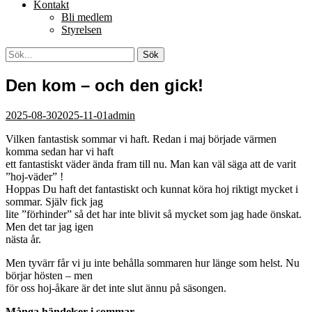
Kontakt
Bli medlem
Styrelsen
Sök
Sök
efter:
[label]
Den kom – och den gick!
Postades
Författare
2025-08-30
2025-11-01
admin
den
Vilken fantastisk sommar vi haft. Redan i maj började värmen
komma sedan har vi haft
ett fantastiskt väder ända fram till nu. Man kan väl säga att de varit
”hoj-väder” !
Hoppas Du haft det fantastiskt och kunnat köra hoj riktigt mycket i
sommar. Själv fick jag
lite ”förhinder” så det har inte blivit så mycket som jag hade önskat.
Men det tar jag igen
nästa år.
Men tyvärr får vi ju inte behålla sommaren hur länge som helst. Nu
börjar hösten – men
för oss hoj-åkare är det inte slut ännu på säsongen.
Många händelser i sommar