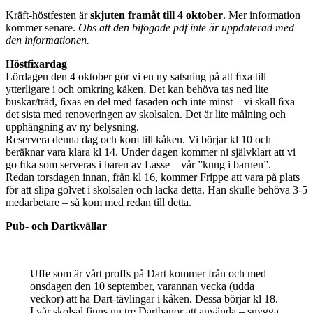
Kräft-höstfesten är
skjuten framåt till 4 oktober
. Mer information
kommer senare.
Obs att den bifogade pdf inte är uppdaterad med
den informationen.
Höstfixardag
Lördagen den 4 oktober gör vi en ny satsning på att ﬁxa till
ytterligare i och omkring kåken. Det kan behöva tas ned lite
buskar/träd, ﬁxas en del med fasaden och inte minst – vi skall ﬁxa
det sista med renoveringen av skolsalen. Det är lite målning och
upphängning av ny belysning.
Reservera denna dag och kom till kåken. Vi börjar kl 10 och
beräknar vara klara kl 14. Under dagen kommer ni självklart att vi
go ﬁka som serveras i baren av Lasse – vår ”kung i barnen”.
Redan torsdagen innan, från kl 16, kommer Frippe att vara på plats
för att slipa golvet i skolsalen och lacka detta. Han skulle behöva 3-5
medarbetare – så kom med redan till detta.
Pub- och Dartkvällar
Uffe som är vårt proffs på Dart kommer från och med
onsdagen den 10 september, varannan vecka (udda
veckor) att ha Dart-tävlingar i kåken. Dessa börjar kl 18.
I vår skolsal finns nu tre Dartbanor att använda – snygga