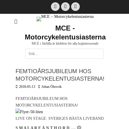
Hoppa
Facebook
Email
Instagram
till
innehåll
MCE -
Motorcykelentusiasterna
MCE i Järfälla är klubben för alla hojintresserade
Sök
efter:
[label]
FEMTIOÅRSJUBILEUM HOS
MOTORCYKELENTUSIASTERNA!
Postades
Författare
2018-05-13
Johan Öhrsvik
den
FEMTIOÅRSJUBILEUM HOS
MOTORCYKELENTUSIASTERNA!
LIVE ON STAGE: SVERIGES BÄSTA LIVEBAND
S M A L A R E Ä N T H O R D …. 🙂