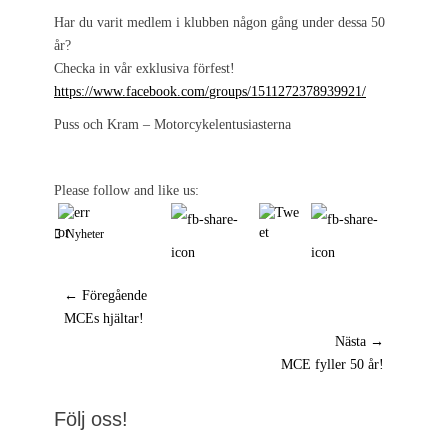
Har du varit medlem i klubben någon gång under dessa 50
år?
Checka in vår exklusiva förfest!
https://www.facebook.com/
groups/1511272378939921/
Puss och Kram – Motorcykelentusiasterna
Please follow and like us:
Kategorier
Nyheter
Inläggsnavigering
← Föregående
Föregående
MCEs hjältar!
inlägg:
Nästa →
Nästa
MCE fyller 50 år!
inlägg:
Följ oss!