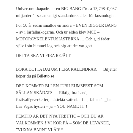
Universum skapades ur en BIG BANG för ca 13,798±0,037
miljarder år sedan enligt standardmodellen för kosmologin.
För 50 år sedan smällde en andra – EVEN BIGGER BANG
– av i Järfällaskogarna. Och ur elden klev MCE –
MOTORCYKELENTUSIASTERNA … Och gud fader
själv i sin himmel log och såg att det var gott …
DETTA SKA VI FIRA REJÄLT
BOKA DETTA DATUM I ERA KALENDRAR. Biljetter
köper du på
Billetto.se
DET KOMMER BLI EN JUBILEUMSFEST SOM
SÄLLAN SKÅDATS … Riktigt bra band,
festivalfyrverkerier, helstekta vattenbufflar, fallna änglar,
Las Vegas hysteri – ja – YOU NAME IT!!
FEMTIO ÄR DET NYA TRETTIO – OCH DU ÄR
VÄLKOMMEN!! VI KÖR PÅ – SOM DE LEVANDE,
”VUXNA BARN” VI ÄR!!!