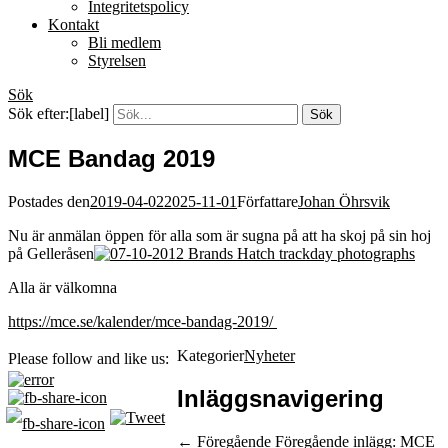
Integritetspolicy
Kontakt
Bli medlem
Styrelsen
Sök
Sök efter:[label]
MCE Bandag 2019
Postades den
2019-04-02
2025-11-01
Författare
Johan Öhrsvik
Nu är anmälan öppen för alla som är sugna på att ha skoj på sin hoj
på Gelleråsen
Alla är välkomna
https://mce.se/kalender/
mce-bandag-2019
/
‎
Kategorier
Nyheter
Please follow and like us:
Inläggsnavigering
← Föregående
Föregående inlägg:
MCE