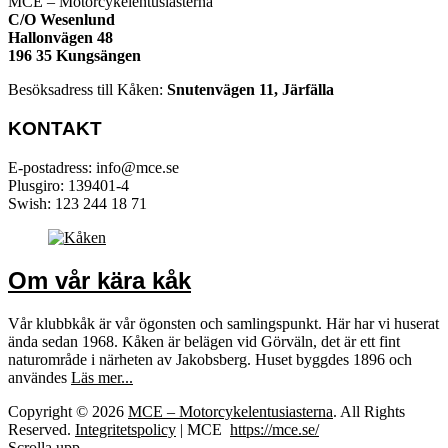
MCE – Motorcykelentusiasterna
C/O Wesenlund
Hallonvägen 48
196 35 Kungsängen
Besöksadress till Kåken:
Snutenvägen 11, Järfälla
KONTAKT
E-postadress: info@mce.se
Plusgiro: 139401-4
Swish: 123 244 18 71
Om vår kära kåk
Vår klubbkåk är vår ögonsten och samlingspunkt. Här har vi huserat
ända sedan 1968. Kåken är belägen vid Görväln, det är ett fint
naturområde i närheten av Jakobsberg. Huset byggdes 1896 och
användes
Läs mer...
Copyright © 2026
MCE – Motorcykelentusiasterna
. All Rights
Reserved.
Integritetspolicy
| MCE
https://mce.se/
Scrolla upp