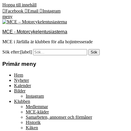
Hoppa till innehåll
Facebook
Email
Instagram
meny
MCE - Motorcykelentusiasterna
MCE i Järfälla är klubben för alla hojintresserade
Sök efter:[label]
Primär meny
Hem
Nyheter
Kalender
Bilder
Instagram
Klubben
Medlemmar
MCE-kläder
Samarbeten, annonser och förmåner
Historik
Kåken