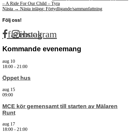
– A Ride For Our Child – Tyra
Nästa →
Nästa inlägg:
Förtydligande/sammanfattning
Följ oss!
facebook
instagram
Kommande evenemang
aug
10
18:00
-
21:00
Öppet hus
aug
15
09:00
MCE kör gemensamt till starten av Mälaren
Runt
aug
17
18:00
-
21:00