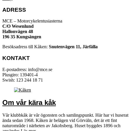
ADRESS
MCE – Motorcykelentusiasterna
C/O Wesenlund
Hallonvägen 48
196 35 Kungsängen
Besöksadress till Kåken:
Snutenvägen 11, Järfälla
KONTAKT
E-postadress: info@mce.se
Plusgiro: 139401-4
Swish: 123 244 18 71
Om vår kära kåk
Vår klubbkåk är vår ögonsten och samlingspunkt. Här har vi huserat
ända sedan 1968. Kåken är belägen vid Görväln, det är ett fint
naturområde i närheten av Jakobsberg. Huset byggdes 1896 och
användes
Läs mer...