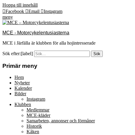
Hoppa till innehåll
Facebook
Email
Instagram
meny
MCE - Motorcykelentusiasterna
MCE i Järfälla är klubben för alla hojintresserade
Sök efter:[label]
Primär meny
Hem
Nyheter
Kalender
Bilder
Instagram
Klubben
Medlemmar
MCE-kläder
Samarbeten, annonser och förmåner
Historik
Kåken