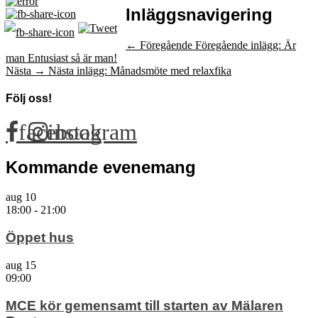
Inläggsnavigering
← Föregående
Föregående inlägg:
Är
man Entusiast så är man!
Nästa →
Nästa inlägg:
Månadsmöte med relaxfika
Följ oss!
facebook
instagram
Kommande evenemang
aug
10
18:00
-
21:00
Öppet hus
aug
15
09:00
MCE kör gemensamt till starten av Mälaren