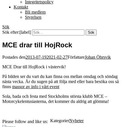
Integritetspolicy
Kontakt
Bli medlem
Styrelsen
Sök
Sök efter:[label]
MCE drar till HojRock
Postades den
2013-07-19
2021-02-27
Författare
Johan Öhrsvik
MCE Drar till HojRock i västervik!
På bilden ser du vart du kan finna oss mellan onsdag och söndag
nästa vecka. Är du sugen på att följa med eller bara besöka oss så
finns
massor av info i vårt event
Sola, bada och festa med Stockholms största klubb MCE –
Motorcykelentusiasterna, det kommer du aldrig att glömma!
Kategorier
Nyheter
Please follow and like us: