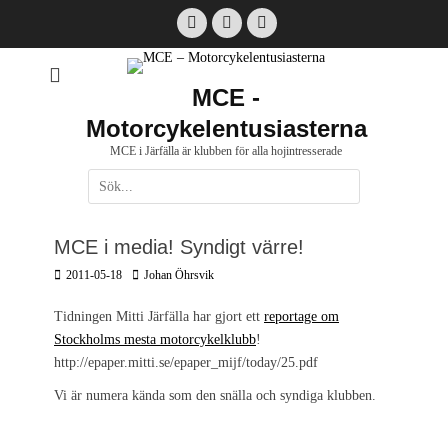
Hoppa
Facebook
Email
Instagram
till
innehåll
MCE -
Motorcykelentusiasterna
MCE i Järfälla är klubben för alla hojintresserade
Sök
efter:
[label]
MCE i media! Syndigt värre!
Postades
Författare
2011-05-18
Johan Öhrsvik
den
Tidningen Mitti Järfälla har gjort ett
reportage om
Stockholms mesta motorcykelklubb
!
http://epaper.mitti.se/epaper_mijf/today/25.pdf
Vi är numera kända som den snälla och syndiga klubben.