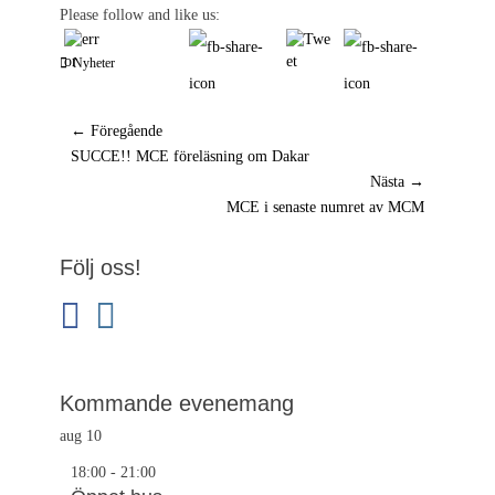
Please follow and like us:
Kategorier
Nyheter
Inläggsnavigering
← Föregående
Föregående
SUCCE!! MCE föreläsning om Dakar
inlägg:
Nästa →
Nästa
MCE i senaste numret av MCM
inlägg:
Följ oss!
facebook
instagram
Kommande evenemang
aug
10
18:00
-
21:00