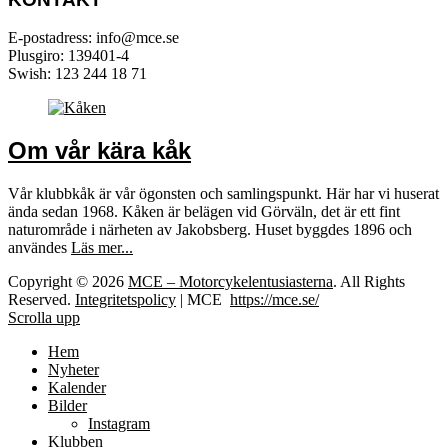
E-postadress: info@mce.se
Plusgiro: 139401-4
Swish: 123 244 18 71
Om vår kära kåk
Vår klubbkåk är vår ögonsten och samlingspunkt. Här har vi huserat
ända sedan 1968. Kåken är belägen vid Görväln, det är ett fint
naturområde i närheten av Jakobsberg. Huset byggdes 1896 och
användes
Läs mer...
Copyright © 2026
MCE – Motorcykelentusiasterna
. All Rights
Reserved.
Integritetspolicy
| MCE
https://mce.se/
Scrolla upp
Hem
Nyheter
Kalender
Bilder
Instagram
Klubben