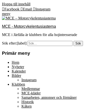
Hoppa till innehåll
Facebook
Email
Instagram
meny
MCE - Motorcykelentusiasterna
MCE i Järfälla är klubben för alla hojintresserade
Sök efter:[label]
Primär meny
Hem
Nyheter
Kalender
Bilder
Instagram
Klubben
Medlemmar
MCE-kläder
Samarbeten, annonser och förmåner
Historik
Kåken