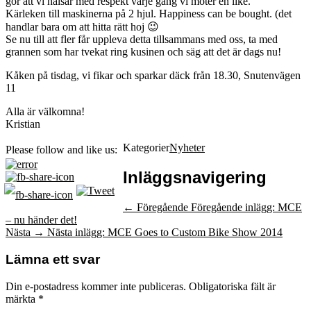
gör att vi hälsar med respekt varje gång vi möter en like.
Kärleken till maskinerna på 2 hjul. Happiness can be bought. (det
handlar bara om att hitta rätt hoj 😉
Se nu till att fler får uppleva detta tillsammans med oss, ta med
grannen som har tvekat ring kusinen och säg att det är dags nu!
Kåken på tisdag, vi fikar och sparkar däck från 18.30, Snutenvägen
11
Alla är välkomna!
Kristian
Kategorier
Nyheter
Please follow and like us:
Inläggsnavigering
← Föregående
Föregående inlägg:
MCE
– nu händer det!
Nästa →
Nästa inlägg:
MCE Goes to Custom Bike Show 2014
Lämna ett svar
Din e-postadress kommer inte publiceras.
Obligatoriska fält är
märkta
*