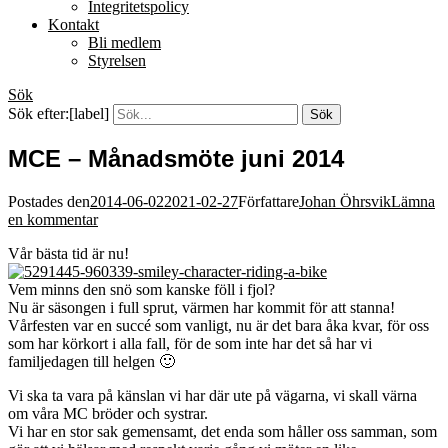
Integritetspolicy
Kontakt
Bli medlem
Styrelsen
Sök
Sök efter:[label]
MCE – Månadsmöte juni 2014
Postades den
2014-06-02
2021-02-27
Författare
Johan Öhrsvik
Lämna
en kommentar
Vår bästa tid är nu!
Vem minns den snö som kanske föll i fjol?
Nu är säsongen i full sprut, värmen har kommit för att stanna!
Vårfesten var en succé som vanligt, nu är det bara åka kvar, för oss
som har körkort i alla fall, för de som inte har det så har vi
familjedagen till helgen 🙂
Vi ska ta vara på känslan vi har där ute på vägarna, vi skall värna
om våra MC bröder och systrar.
Vi har en stor sak gemensamt, det enda som håller oss samman, som