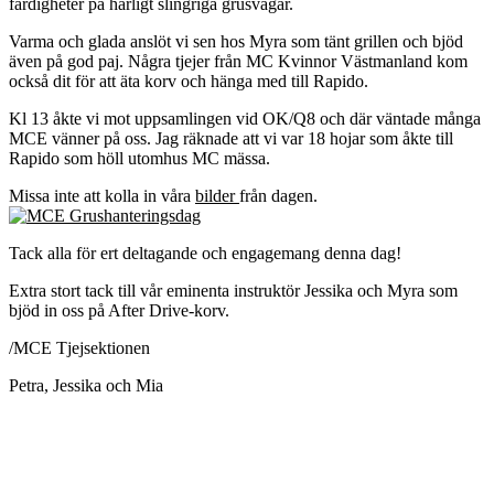
färdigheter på härligt slingriga grusvägar.
Varma och glada anslöt vi sen hos Myra som tänt grillen och bjöd
även på god paj. Några tjejer från MC Kvinnor Västmanland kom
också dit för att äta korv och hänga med till Rapido.
Kl 13 åkte vi mot uppsamlingen vid OK/Q8 och där väntade många
MCE vänner på oss. Jag räknade att vi var 18 hojar som åkte till
Rapido som höll utomhus MC mässa.
Missa inte att kolla in våra
bilder
från dagen.
Tack alla för ert deltagande och engagemang denna dag!
Extra stort tack till vår eminenta instruktör Jessika och Myra som
bjöd in oss på After Drive-korv.
/MCE Tjejsektionen
Petra, Jessika och Mia