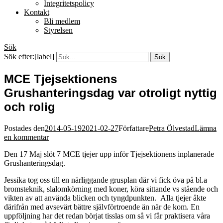
Integritetspolicy
Kontakt
Bli medlem
Styrelsen
Sök
Sök efter:[label]
MCE Tjejsektionens
Grushanteringsdag var otroligt nyttig
och rolig
Postades den
2014-05-19
2021-02-27
Författare
Petra Ölvestad
Lämna
en kommentar
Den 17 Maj slöt 7 MCE tjejer upp inför Tjejsektionens inplanerade
Grushanteringsdag.
Jessika tog oss till en närliggande grusplan där vi fick öva på bl.a
bromsteknik, slalomkörning med koner, köra sittande vs stående och
vikten av att använda blicken och tyngdpunkten. Alla tjejer åkte
därifrån med avsevärt bättre självförtroende än när de kom. En
uppföljning har det redan börjat tisslas om så vi får praktisera våra