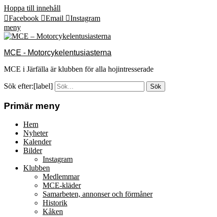
Hoppa till innehåll
Facebook
Email
Instagram
meny
MCE - Motorcykelentusiasterna
MCE i Järfälla är klubben för alla hojintresserade
Sök efter:[label]
Primär meny
Hem
Nyheter
Kalender
Bilder
Instagram
Klubben
Medlemmar
MCE-kläder
Samarbeten, annonser och förmåner
Historik
Kåken