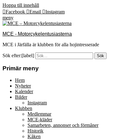
Hoppa till innehåll
Facebook
Email
Instagram
meny
MCE - Motorcykelentusiasterna
MCE i Järfälla är klubben för alla hojintresserade
Sök efter:[label]
Primär meny
Hem
Nyheter
Kalender
Bilder
Instagram
Klubben
Medlemmar
MCE-kläder
Samarbeten, annonser och förmåner
Historik
Kåken