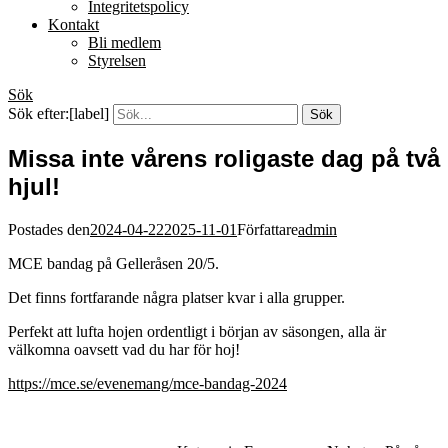
Integritetspolicy
Kontakt
Bli medlem
Styrelsen
Sök
Sök efter:[label]
Missa inte vårens roligaste dag på två
hjul!
Postades den
2024-04-22
2025-11-01
Författare
admin
MCE bandag på Gelleråsen 20/5.
Det finns fortfarande några platser kvar i alla grupper.
Perfekt att lufta hojen ordentligt i början av säsongen, alla är
välkomna oavsett vad du har för hoj!
https://mce.se/evenemang/mce-bandag-2024