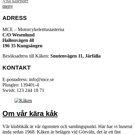
Visa kalender
meny
ADRESS
MCE – Motorcykelentusiasterna
C/O Wesenlund
Hallonvägen 48
196 35 Kungsängen
Besöksadress till Kåken:
Snutenvägen 11, Järfälla
KONTAKT
E-postadress: info@mce.se
Plusgiro: 139401-4
Swish: 123 244 18 71
Om vår kära kåk
Vår klubbkåk är vår ögonsten och samlingspunkt. Här har vi huserat
ända sedan 1968. Kåken är belägen vid Görväln, det är ett fint