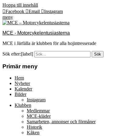
Hoppa till innehåll
Facebook
Email
Instagram
meny
MCE - Motorcykelentusiasterna
MCE i Järfälla är klubben för alla hojintresserade
Sök efter:[label]
Primär meny
Hem
Nyheter
Kalender
Bilder
Instagram
Klubben
Medlemmar
MCE-kläder
Samarbeten, annonser och förmåner
Historik
Kåken