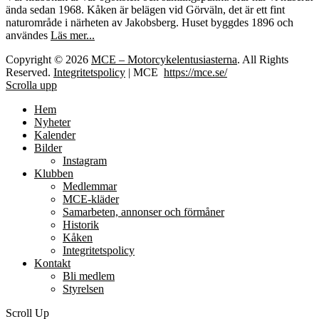
ända sedan 1968. Kåken är belägen vid Görväln, det är ett fint
naturområde i närheten av Jakobsberg. Huset byggdes 1896 och
användes
Läs mer...
Copyright © 2026
MCE – Motorcykelentusiasterna
. All Rights
Reserved.
Integritetspolicy
| MCE
https://mce.se/
Scrolla upp
Hem
Nyheter
Kalender
Bilder
Instagram
Klubben
Medlemmar
MCE-kläder
Samarbeten, annonser och förmåner
Historik
Kåken
Integritetspolicy
Kontakt
Bli medlem
Styrelsen
Scroll Up