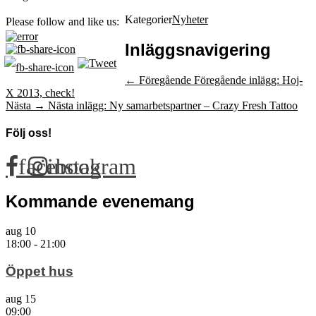
Kategorier
Nyheter
Please follow and like us:
Inläggsnavigering
← Föregående
Föregående inlägg:
Hoj-
X 2013, check!
Nästa →
Nästa inlägg:
Ny samarbetspartner – Crazy Fresh Tattoo
Följ oss!
facebook
instagram
Kommande evenemang
aug
10
18:00
-
21:00
Öppet hus
aug
15
09:00