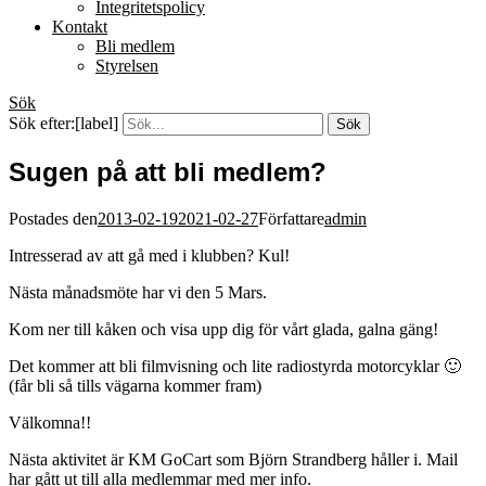
Integritetspolicy
Kontakt
Bli medlem
Styrelsen
Sök
Sök efter:[label]
Sugen på att bli medlem?
Postades den
2013-02-19
2021-02-27
Författare
admin
Intresserad av att gå med i klubben? Kul!
Nästa månadsmöte har vi den 5 Mars.
Kom ner till kåken och visa upp dig för vårt glada, galna gäng!
Det kommer att bli filmvisning och lite radiostyrda motorcyklar 🙂
(får bli så tills vägarna kommer fram)
Välkomna!!
Nästa aktivitet är KM GoCart som Björn Strandberg håller i. Mail
har gått ut till alla medlemmar med mer info.