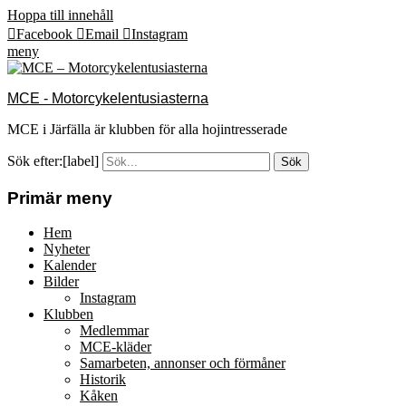
Hoppa till innehåll
Facebook
Email
Instagram
meny
MCE - Motorcykelentusiasterna
MCE i Järfälla är klubben för alla hojintresserade
Sök efter:[label]
Primär meny
Hem
Nyheter
Kalender
Bilder
Instagram
Klubben
Medlemmar
MCE-kläder
Samarbeten, annonser och förmåner
Historik
Kåken