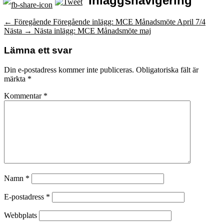
Inläggsnavigering
← Föregående
Föregående inlägg:
MCE Månadsmöte April 7/4
Nästa →
Nästa inlägg:
MCE Månadsmöte maj
Lämna ett svar
Din e-postadress kommer inte publiceras.
Obligatoriska fält är
märkta
*
Kommentar
*
Namn
*
E-postadress
*
Webbplats