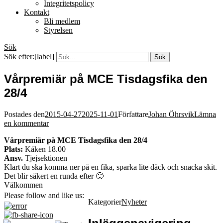
Integritetspolicy
Kontakt
Bli medlem
Styrelsen
Sök
Sök efter:[label]
Vårpremiär på MCE Tisdagsfika den
28/4
Postades den
2015-04-27
2025-11-01
Författare
Johan Öhrsvik
Lämna
en kommentar
Vårpremiär på MCE Tisdagsfika den 28/4
Plats:
Kåken 18.00
Ansv.
Tjejsektionen
Klart du ska komma ner på en fika, sparka lite däck och snacka skit.
Det blir säkert en runda efter 🙂
Välkommen
Please follow and like us:
Kategorier
Nyheter