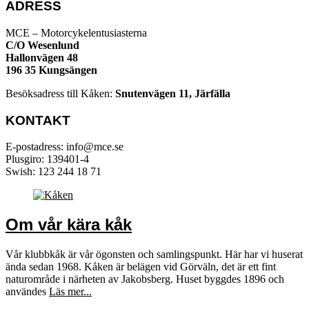
ADRESS
MCE – Motorcykelentusiasterna
C/O Wesenlund
Hallonvägen 48
196 35 Kungsängen
Besöksadress till Kåken:
Snutenvägen 11, Järfälla
KONTAKT
E-postadress: info@mce.se
Plusgiro: 139401-4
Swish: 123 244 18 71
Om vår kära kåk
Vår klubbkåk är vår ögonsten och samlingspunkt. Här har vi huserat
ända sedan 1968. Kåken är belägen vid Görväln, det är ett fint
naturområde i närheten av Jakobsberg. Huset byggdes 1896 och
användes
Läs mer...