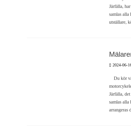
Järfälla, ha
samlas alla 
utställare, 
Mälare
Postades
2024-06-1
den
Du kör väl 
motorcykele
Järfälla, de
samlas alla 
arrangeras d