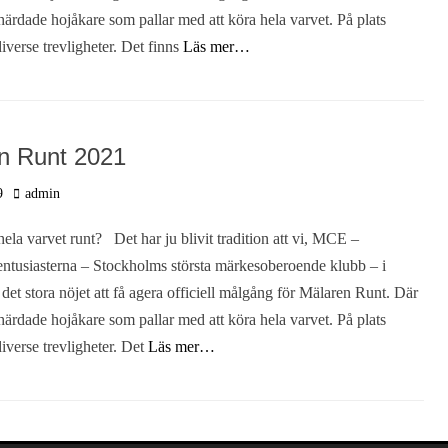
härdade hojåkare som pallar med att köra hela varvet. På plats
iverse trevligheter. Det finns
Läs mer…
n Runt 2021
Författare
9
admin
ela varvet runt? Det har ju blivit tradition att vi, MCE –
ntusiasterna – Stockholms största märkesoberoende klubb – i
r det stora nöjet att få agera officiell målgång för Mälaren Runt. Där
härdade hojåkare som pallar med att köra hela varvet. På plats
iverse trevligheter. Det
Läs mer…