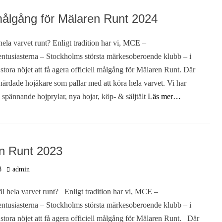
lgång för Mälaren Runt 2024
hela varvet runt? Enligt tradition har vi, MCE –
ntusiasterna – Stockholms största märkesoberoende klubb – i
t stora nöjet att få agera officiell målgång för Mälaren Runt. Där
härdade hojåkare som pallar med att köra hela varvet. Vi har
v spännande hojprylar, nya hojar, köp- & säljtält
Läs mer…
n Runt 2023
Författare
8
admin
hela varvet runt? Enligt tradition har vi, MCE –
ntusiasterna – Stockholms största märkesoberoende klubb – i
t stora nöjet att få agera officiell målgång för Mälaren Runt. Där