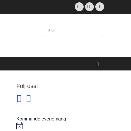
Facebook
Email
Instagram
Sök
efter:
[label]
Sök
Följ oss!
facebook
instagram
Kommande evenemang
Notis