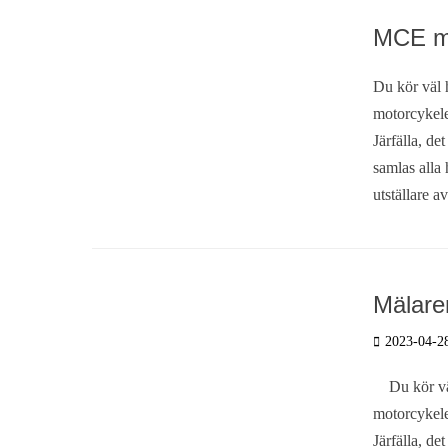
MCE må
Du kör väl 
motorcykele
Järfälla, de
samlas alla 
utställare a
Mälare
Postades
2023-04-2
den
Du kör väl 
motorcykele
Järfälla, de