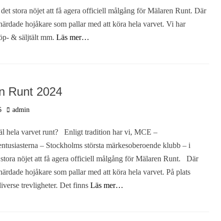
r det stora nöjet att få agera officiell målgång för Mälaren Runt. Där
härdade hojåkare som pallar med att köra hela varvet. Vi har
köp- & säljtält mm.
Läs mer…
n Runt 2024
Författare
6
admin
hela varvet runt? Enligt tradition har vi, MCE –
ntusiasterna – Stockholms största märkesoberoende klubb – i
t stora nöjet att få agera officiell målgång för Mälaren Runt. Där
härdade hojåkare som pallar med att köra hela varvet. På plats
iverse trevligheter. Det finns
Läs mer…