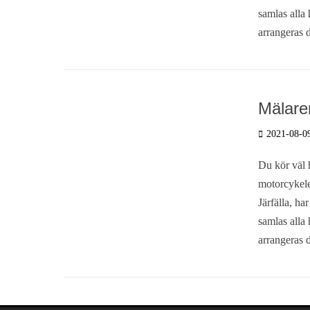
samlas alla 
arrangeras d
Mälare
Postades
2021-08-0
den
Du kör väl h
motorcykele
Järfälla, ha
samlas alla 
arrangeras d