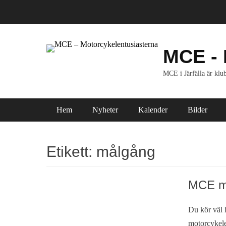
Hoppa
till
innehåll
MCE - 
MCE i Järfälla är klub
Primär meny
Hem
Nyheter
Kalender
Bilder
Etikett:
målgång
MCE må
Du kör väl h
motorcykele