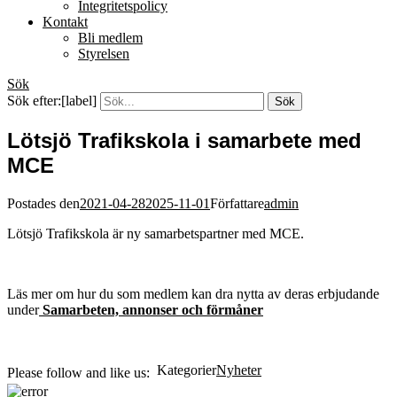
Integritetspolicy
Kontakt
Bli medlem
Styrelsen
Sök
Sök efter:[label]
Lötsjö Trafikskola i samarbete med
MCE
Postades den
2021-04-28
2025-11-01
Författare
admin
Lötsjö Trafikskola är ny samarbetspartner med MCE.
Läs mer om hur du som medlem kan dra nytta av deras erbjudande
under
Samarbeten, annonser och förmåner
Kategorier
Nyheter
Please follow and like us: