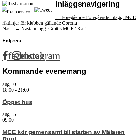
Inläggsnavigering
← Föregående
Föregående inlägg:
MCE
riktlinjer för klubben gällande Corona
Nästa →
Nästa inlägg:
Grattis MCE 53 år!
Följ oss!
facebook
instagram
Kommande evenemang
aug
10
18:00
-
21:00
Öppet hus
aug
15
09:00
MCE kör gemensamt till starten av Mälaren
Runt