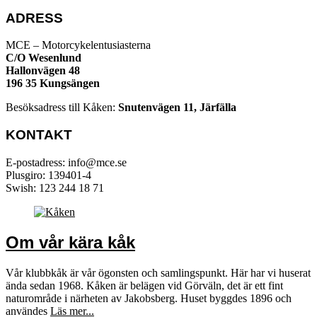
ADRESS
MCE – Motorcykelentusiasterna
C/O Wesenlund
Hallonvägen 48
196 35 Kungsängen
Besöksadress till Kåken:
Snutenvägen 11, Järfälla
KONTAKT
E-postadress: info@mce.se
Plusgiro: 139401-4
Swish: 123 244 18 71
Om vår kära kåk
Vår klubbkåk är vår ögonsten och samlingspunkt. Här har vi huserat
ända sedan 1968. Kåken är belägen vid Görväln, det är ett fint
naturområde i närheten av Jakobsberg. Huset byggdes 1896 och
användes
Läs mer...