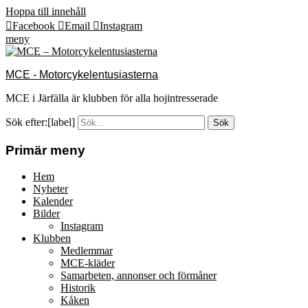
Hoppa till innehåll
Facebook
Email
Instagram
meny
MCE - Motorcykelentusiasterna
MCE i Järfälla är klubben för alla hojintresserade
Sök efter:[label]
Primär meny
Hem
Nyheter
Kalender
Bilder
Instagram
Klubben
Medlemmar
MCE-kläder
Samarbeten, annonser och förmåner
Historik
Kåken